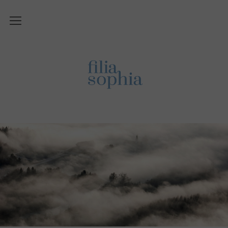
Über Filiasophia
Was ist ‚Filiasophia‘?
Vision
Themen
Blog
English