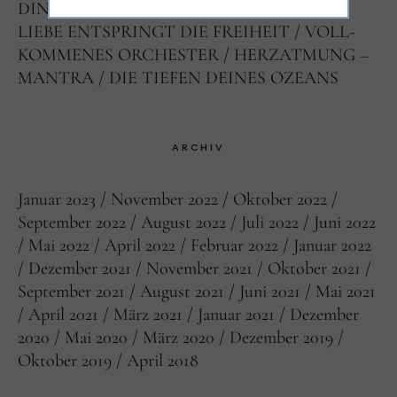
DINGE ENTSTEHEN LASSEN
AUS DER
LIEBE ENTSPRINGT DIE FREIHEIT
VOLL-
KOMMENES ORCHESTER
HERZATMUNG –
MANTRA
DIE TIEFEN DEINES OZEANS
ARCHIV
Januar 2023
November 2022
Oktober 2022
September 2022
August 2022
Juli 2022
Juni 2022
Mai 2022
April 2022
Februar 2022
Januar 2022
Dezember 2021
November 2021
Oktober 2021
September 2021
August 2021
Juni 2021
Mai 2021
April 2021
März 2021
Januar 2021
Dezember
2020
Mai 2020
März 2020
Dezember 2019
Oktober 2019
April 2018