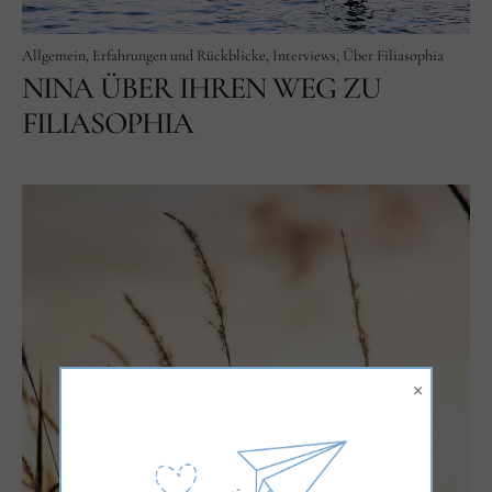
Allgemein
Erfahrungen und Rückblicke
Interviews
Über Filiasophia
NINA ÜBER IHREN WEG ZU
FILIASOPHIA
×