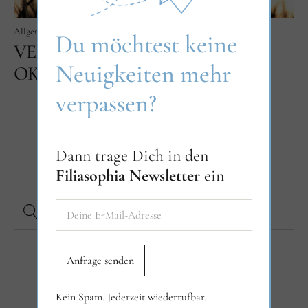
Allgemein
Ankündigungen
Über Filiasophia
Veranstaltungen
Du möchtest keine
VERANSTALTUNGEN IM
Neuigkeiten mehr
OKTOBER
verpassen?
Dann trage Dich in den
Filiasophia Newsletter
ein
NEUESTE BEITRÄGE
Kein Spam. Jederzeit wiederrufbar.