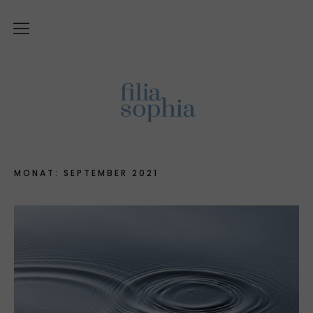
Über Filiasophia
Was ist ‚Filiasophia‘?
Vision
Themen
MONAT:
SEPTEMBER 2021
Blog
English