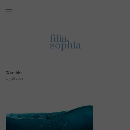
Über Filiasophia
Was ist ‚Filiasophia‘?
Vision
Themen
Watuhhh
Blog
4. Juli 2022
English