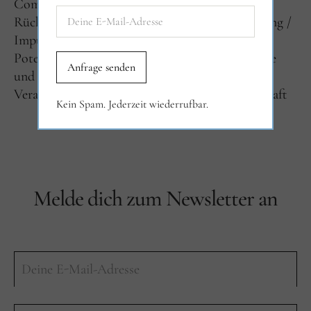
Community und Netzwerk
Erfahrungen und
Rückblicke
Filiasophia-Fibel
Herz und Heilung
Impulse
Interviews
Newsletter
Potenzialentwicklung und Berufung
Selbstliebe
und Beziehungen
Über Filiasophia
Veranstaltungen
Verantwortung und Gesellschaft
Kein Spam. Jederzeit wiederrufbar.
Melde dich zum Newsletter an