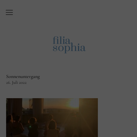
Über Filiasophia
Was ist ‚Filiasophia‘?
Vision
Themen
Sonnenuntergang
Blog
26. Juli 2022
English