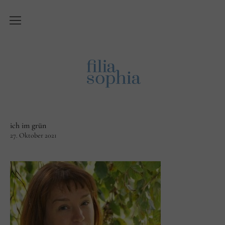
Über Filiasophia
Was ist ‚Filiasophia‘?
Vision
Themen
ich im grün
Blog
27. Oktober 2021
English