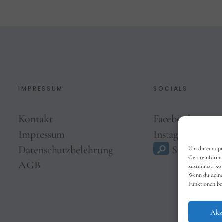
IMPRESSUM
SOCIALS
Kontakt
Facebook
Impressum
Instagram
Datenschutzbelehrung
Suche
Um dir ein op
Geräteinforma
AGB
zustimmst, kön
Wenn du deine
Funktionen be
Akz