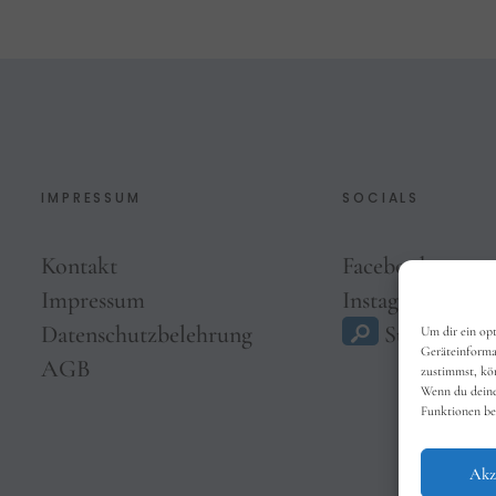
IMPRESSUM
SOCIALS
Kontakt
Facebook
Impressum
Instagram
Datenschutzbelehrung
Suche
Um dir ein op
Geräteinforma
AGB
zustimmst, kön
Wenn du deine
Funktionen be
Akz