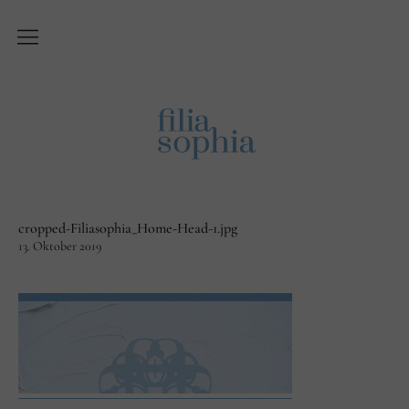
Über Filiasophia
Was ist ‚Filiasophia‘?
Vision
Themen
cropped-Filiasophia_Home-Head-1.jpg
Blog
13. Oktober 2019
English