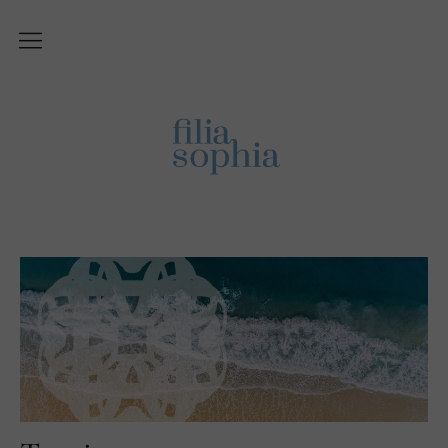
Über Filiasophia
Was ist ‚Filiasophia‘?
Vision
Themen
Blog
English