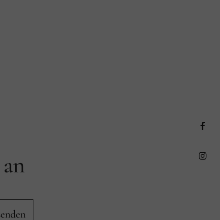
Faceb
 an
Insta