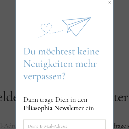
×
Du möchtest keine
Neuigkeiten mehr
verpassen?
lde dich zum Newsletter
Dann trage Dich in den
Filiasophia Newsletter
ein