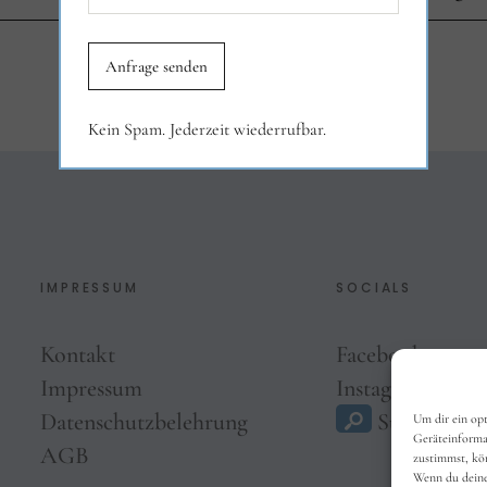
Kein Spam. Jederzeit wiederrufbar.
IMPRESSUM
SOCIALS
Kontakt
Facebook
Impressum
Instagram
Datenschutzbelehrung
Suche
Um dir ein op
Geräteinforma
AGB
zustimmst, kön
Wenn du deine