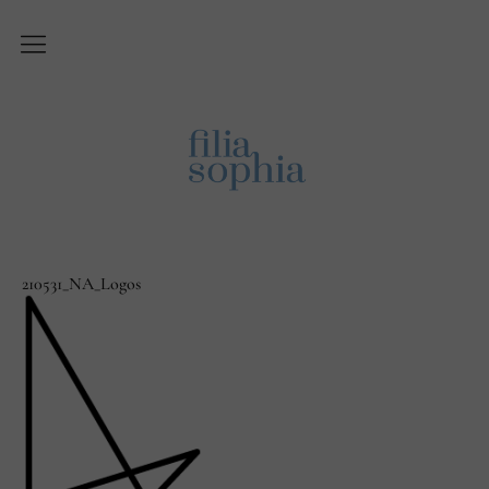
Über Filiasophia
Was ist ‚Filiasophia‘?
Vision
Themen
Blog
210531_NA_Logos
English