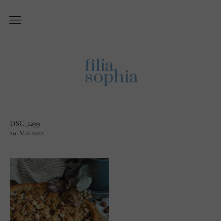
Über Filiasophia
Was ist ‚Filiasophia‘?
Vision
Themen
DSC_1299
Blog
20. Mai 2022
English