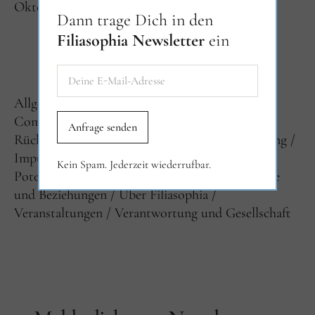
Oktober 2019
April 2018
Dann trage Dich in den
Filiasophia Newsletter
ein
KATEGORIEN
Allgemein
Ankündigungen
Botschaften
Community und Netzwerk
Erfahrungen und
Rückblicke
Filiasophia-Fibel
Herz und Heilung
Impulse
Interviews
Newsletter
Kein Spam. Jederzeit wiederrufbar.
Potenzialentwicklung und Berufung
Selbstliebe
und Beziehungen
Über Filiasophia
Veranstaltungen
Verantwortung und Gesellschaft