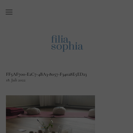
Über Filiasophia
Was ist ‚Filiasophia‘?
Vision
Themen
FF5AF700-E2C7-4BA3-8057-F34028E5ED23
Blog
18. Juli 2022
English